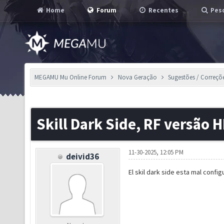
Home
Forum
Recentes
Pesq
MEGAMU Mu Online Forum
Nova Geração
Sugestões / Correçõ
Skill Dark Side, RF versão 
11-30-2025, 12:05 PM
deivid36
El skil dark side esta mal conf