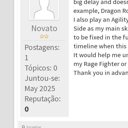
big delay and doesn’
example, Dragon Ro
I also play an Agili
Novato
Side as my main skil
to be fixed in the 
timeline when this
Postagens:
It would help me u
1
my Rage Fighter or 
Tópicos: 0
Thank you in advan
Juntou-se:
May 2025
Reputação:
0
Encontrar