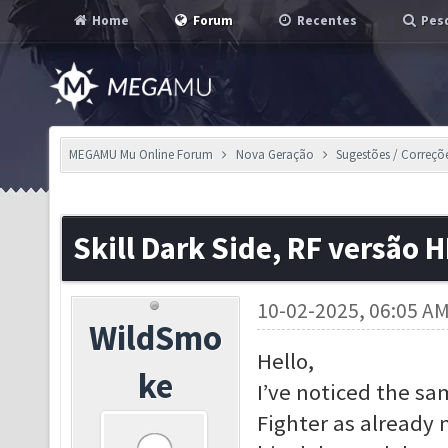
Home
Forum
Recentes
Pesq
MEGAMU Mu Online Forum
Nova Geração
Sugestões / Correçõ
Skill Dark Side, RF versão 
10-02-2025, 06:05 A
WildSmo
Hello,
ke
I’ve noticed the sa
Fighter as already 