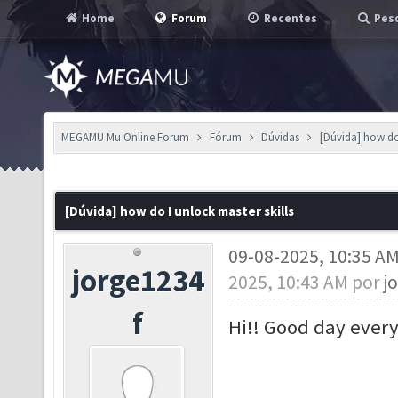
Home
Forum
Recentes
Pesq
MEGAMU Mu Online Forum
Fórum
Dúvidas
[Dúvida] how do 
[Dúvida] how do I unlock master skills
09-08-2025, 10:35 A
jorge1234
2025, 10:43 AM por
j
f
Hi!! Good day ever