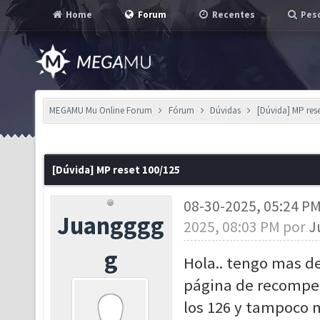
Home
Forum
Recentes
Pesq
MEGAMU Mu Online Forum
Fórum
Dúvidas
[Dúvida] MP res
[Dúvida] MP reset 100/125
08-30-2025, 05:24 P
Juangggg
2025, 08:03 PM por
J
g
Hola.. tengo mas de
página de recompen
los 126 y tampoco m