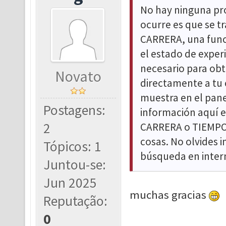
No hay ninguna pro
ocurre es que se 
CARRERA, una func
el estado de exper
necesario para obt
Novato
directamente a tu 
muestra en el pane
Postagens:
información aquí 
2
CARRERA o TIEMPO 
cosas. No olvides i
Tópicos: 1
búsqueda en inter
Juntou-se:
Jun 2025
muchas gracias
Reputação:
0