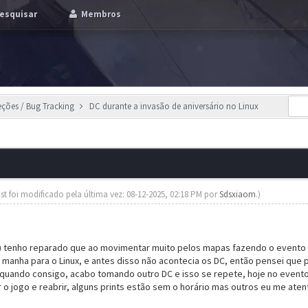
esquisar
Membros
eções / Bug Tracking
DC durante a invasão de aniversário no Linux
st foi modificado pela última vez: 08-12-2025, 02:18 PM por
Sdsxiaom
.)
 tenho reparado que ao movimentar muito pelos mapas fazendo o evento
anha para o Linux, e antes disso não acontecia os DC, então pensei que 
 quando consigo, acabo tomando outro DC e isso se repete, hoje no evento
o jogo e reabrir, alguns prints estão sem o horário mas outros eu me atente