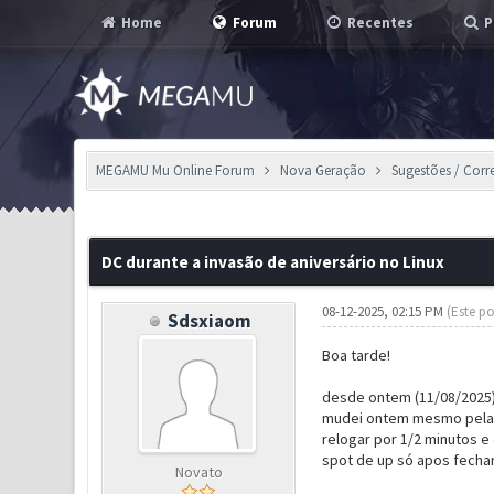
Home
Forum
Recentes
P
MEGAMU Mu Online Forum
Nova Geração
Sugestões / Corr
0 Voto(s) - 0 em Média
1
2
3
4
5
DC durante a invasão de aniversário no Linux
08-12-2025, 02:15 PM
(Este po
Sdsxiaom
Boa tarde!
desde ontem (11/08/2025)
mudei ontem mesmo pela m
relogar por 1/2 minutos e
spot de up só apos fechar 
Novato