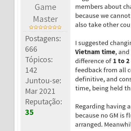
Game
members about chan
because we cannot 
Master
also take other cou
Postagens:
I suggested changi
666
Vietnam time
, and
Tópicos:
difference of
1 to 2
142
feedback from all c
definitive, and co
Juntou-se:
time, being held th
Mar 2021
Reputação:
Regarding having a
35
because no GM is flu
arranged. Meanwhile