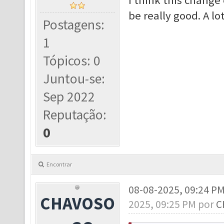
I think this change
be really good. A l
Postagens:
1
Tópicos: 0
Juntou-se:
Sep 2022
Reputação:
0
Encontrar
08-08-2025, 09:24 P
CHAVOSO
2025, 09:25 PM por
C