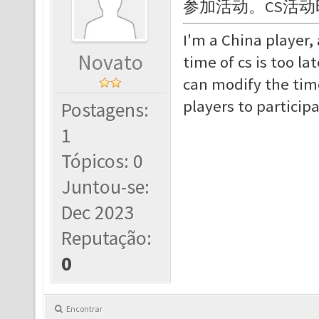
参加活动。CS活动
I'm a China player,
Novato
time of cs is too l
can modify the tim
players to participa
Postagens:
1
Tópicos: 0
Juntou-se:
Dec 2023
Reputação:
0
Encontrar