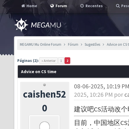
Home
Forum
Recentes
Pesq
MEGAMU Mu Online Forum
Fórum
Sugestões
Advice on CS 
Páginas (2):
« Anterior
1
2
Advice on CS time
08-06-2025, 10:19 P
caishen52
2025, 10:26 PM por
c
0
建议吧CS活动改
目前，中国地区CS