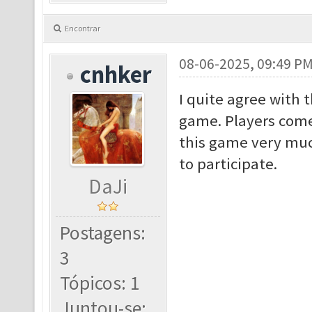
Encontrar
08-06-2025, 09:49 P
cnhker
I quite agree with t
game. Players come 
this game very muc
to participate.
DaJi
Postagens:
3
Tópicos: 1
Juntou-se: