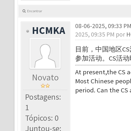
Encontrar
08-06-2025, 09:33 P
HCMKA
2025, 09:35 PM por
H
目前，
中国地区C
参加活动。CS活动
At present,
the CS a
Novato
Most Chinese people
period. Can the CS 
Postagens:
1
Tópicos: 0
Juntou-se: