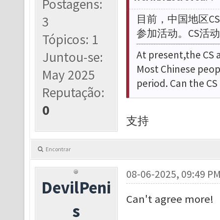
Postagens:
目前，
中国地区C
3
参加活动。CS活
Tópicos: 1
At present,
the CS a
Juntou-se:
Most Chinese people
May 2025
period. Can the CS 
Reputação:
0
支持
Encontrar
08-06-2025, 09:49 P
DevilPeni
Can't agree more!
s