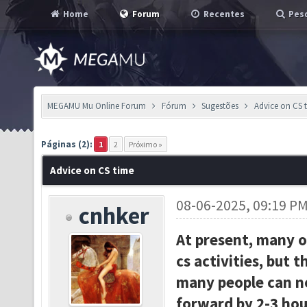
Home
Forum
Recentes
Pesq
MEGAMU Mu Online Forum
Fórum
Sugestões
Advice on CS 
Páginas (2):
1
2
Próximo »
Advice on CS time
08-06-2025, 09:19 P
cnhker
At present, many o
cs activities, but t
many people can no
forward by 2-3 hou