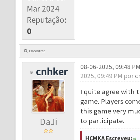
Mar 2024
Reputação:
0
Encontrar
08-06-2025, 09:48 P
cnhker
2025, 09:49 PM por
c
I quite agree with t
game. Players come 
this game very muc
DaJi
to participate.
HCMKA Escreveu: