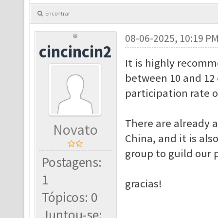
Encontrar
08-06-2025, 10:19 P
cincincin2
It is highly recom
between 10 and 12 o
participation rate o
There are already 
Novato
China, and it is al
group to guild our 
Postagens:
1
gracias!
Tópicos: 0
Juntou-se: