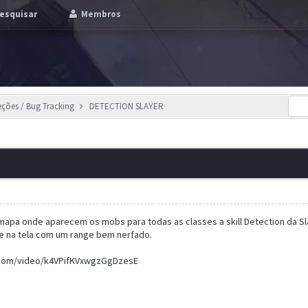
esquisar
Membros
eções / Bug Tracking
DETECTION SLAYER
 mapa onde aparecem os mobs para todas as classes a skill Detection da 
 na tela com um range bem nerfado.
.com/video/k4VPifKVxwgzGgDzesE