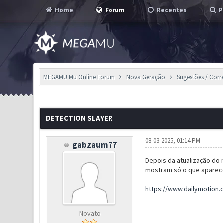
Home
Forum
Recentes
P
MEGAMU Mu Online Forum
Nova Geração
Sugestões / Corr
0 Voto(s) - 0 em Média
1
2
3
4
5
DETECTION SLAYER
08-03-2025, 01:14 PM
gabzaum77
Depois da atualização do
mostram só o que aparece
https://www.dailymotion
Novato