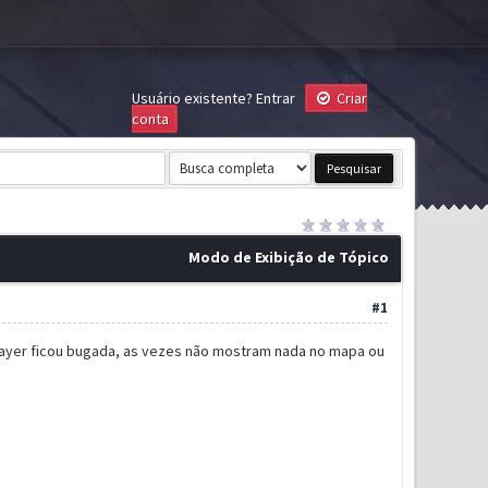
Usuário existente?
Entrar
Criar
conta
Modo de Exibição de Tópico
#1
Slayer ficou bugada, as vezes não mostram nada no mapa ou