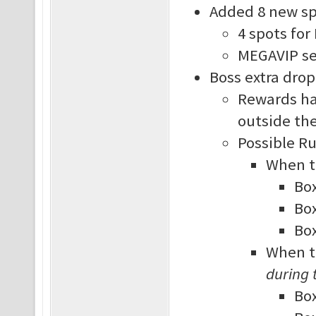
Added 8 new sp
4 spots for 
MEGAVIP ser
Boss extra dro
Rewards ha
outside the
Possible Ru
When th
Box
Box
Box
When th
during 
Box