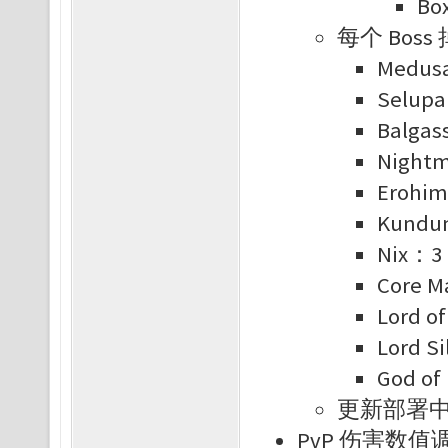
Bo
每个 Bos
Medu
Selup
Balga
Night
Erohi
Kund
Nix：
Core M
Lord o
Lord S
God o
更新部署
PvP 伤害数