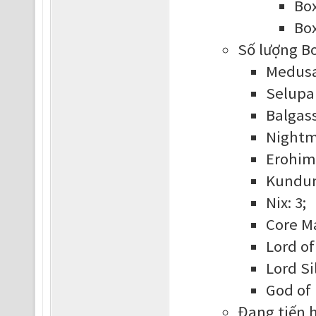
Box
Box
Số lượng Bo
Medusa
Selupan
Balgass
Nightm
Erohim:
Kundun
Nix: 3;
Core Ma
Lord of
Lord Si
God of 
Đang tiến 