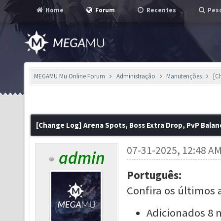
Home
Forum
Recentes
Pesq
MEGAMU Mu Online Forum
Administração
Manutenções
[C
[Change Log] Arena Spots, Boss Extra Drop, PvP Balan
07-31-2025, 12:48 A
admin
Português:
Confira os últimos 
Adicionados 8 