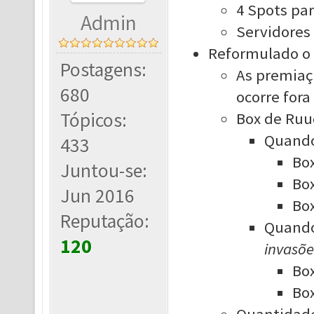
4 Spots par
Admin
Servidores
Reformulado o 
Postagens:
As premiaç
680
ocorre fora
Tópicos:
Box de Ruud
Quando
433
Box
Juntou-se:
Box
Jun 2016
Box
Reputação:
Quando
120
invasõe
Box
Box