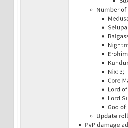
Box
Number of b
Medusa
Selupan
Balgass
Nightm
Erohim:
Kundun
Nix: 3;
Core Ma
Lord of
Lord Si
God of 
Update roll
PvP damage adj