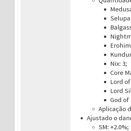
Quantidade
Medusa
Selupan
Balgass
Nightm
Erohim:
Kundun
Nix: 3;
Core Ma
Lord of
Lord Si
God of 
Aplicação 
Ajustado o dano
SM: +2.0%;