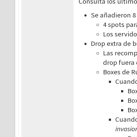
Consulta los último
Se añadieron 8
4 spots par
Los servido
Drop extra de 
Las recomp
drop fuera 
Boxes de Ru
Cuando 
Box
Box
Box
Cuando 
invasio