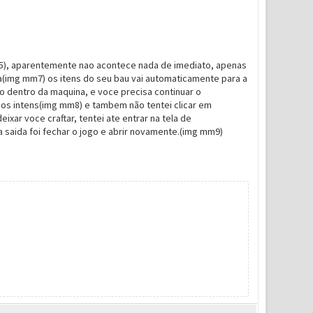
 mm5), aparentemente nao acontece nada de imediato, apenas
(img mm7) os itens do seu bau vai automaticamente para a
o dentro da maquina, e voce precisa continuar o
r os intens(img mm8) e tambem não tentei clicar em
xar voce craftar, tentei ate entrar na tela de
 saida foi fechar o jogo e abrir novamente.(img mm9)