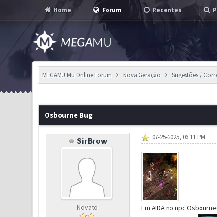
Home
Forum
Recentes
P
MEGAMU Mu Online Forum
Nova Geração
Sugestões / Corr
0 Voto(s) - 0 em Média
1
2
3
4
5
Osbourne Bug
07-25-2025, 06:11 PM
SirBrow
Novato
Em AIDA no npc Osbourne(