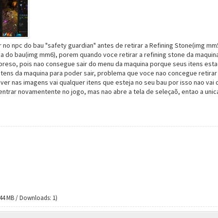
ar no npc do bau "safety guardian" antes de retirar a Refining Stone(img
 do bau(img mm6), porem quando voce retirar a refining stone da maquina
preso, pois nao consegue sair do menu da maquina porque seus itens esta
 itens da maquina para poder sair, problema que voce nao concegue retira
 nas imagens vai qualquer itens que esteja no seu bau por isso nao vai dei
ntrar novamentente no jogo, mas nao abre a tela de seleçaõ, entao a unica
4 MB / Downloads: 1)