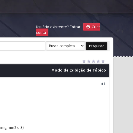
Usuário existente?
Entrar
Criar
conta
Modo de Exibição de Tópico
#1
(img mm2 e 3)