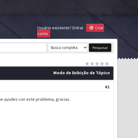
Usuário existente?
Entrar
Criar
conta
Modo de Exibição de Tópico
#1
e me ayudes con este problema, gracias.