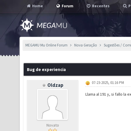
Home
Forum
Recentes
P
MEGAMU Mu Online Forum
Nova Geração
Sugestões / Corr
0 Voto(s) - 0 em Média
1
2
3
4
5
Bug de experiencia
07-23-2025, 01:16 PM
Oldzap
Llama al 191 y, si fallo l
Novato