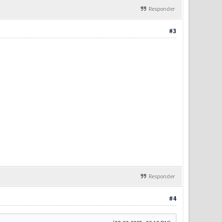
Responder
#3
Responder
#4