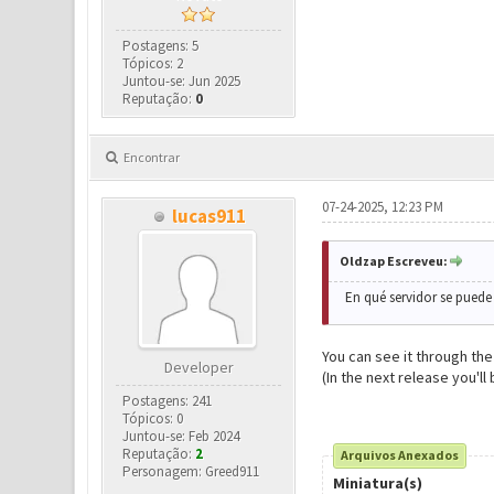
Postagens: 5
Tópicos: 2
Juntou-se: Jun 2025
Reputação:
0
Encontrar
07-24-2025, 12:23 PM
lucas911
Oldzap Escreveu:
En qué servidor se puede 
You can see it through th
Developer
(In the next release you'l
Postagens: 241
Tópicos: 0
Juntou-se: Feb 2024
Reputação:
2
Arquivos Anexados
Personagem: Greed911
Miniatura(s)