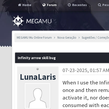
Home
Forum
Recentes
Pesq
MEGAMU Mu Online Forum
Nova Geração
Sugestões / Correçõ
Infinity arrow skill bug
07-23-2025, 01:57 A
LunaLaris
When I use the Infin
once and then rema
activate it, nor does
consumed with each 