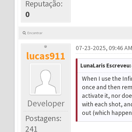
Reputação:
0
Encontrar
07-23-2025, 09:46 A
lucas911
LunaLaris Escreveu:
When I use the Infin
once and then rem
activate it, nor do
Developer
with each shot, and
out (which happens
Postagens:
241