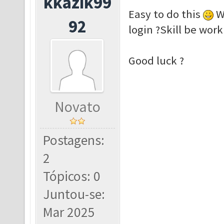
kkazik99
Easy to do this
Wh
92
login ?Skill be wor
Good luck ?
Novato
Postagens:
2
Tópicos: 0
Juntou-se:
Mar 2025