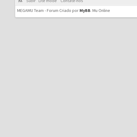
Subir
Lite mode
Contate-nos
MEGAMU Team - Forum Criado por
MyBB
.
Mu Online