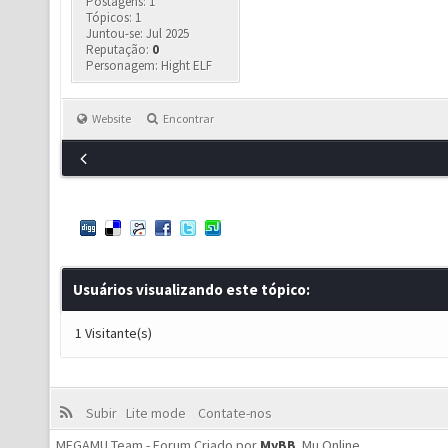
Postagens: 1
Tópicos: 1
Juntou-se: Jul 2025
Reputação:
0
Personagem: Hight ELF
Website
Encontrar
Usuários visualizando este tópico:
1 Visitante(s)
Subir
Lite mode
Contate-nos
MEGAMU Team - Forum Criado por
MyBB
.
Mu Online