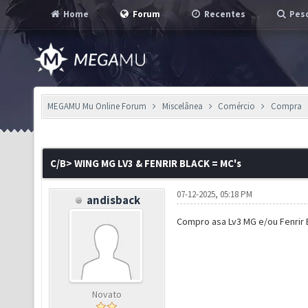
Home
Forum
Recentes
Pesq
MEGAMU Mu Online Forum
Miscelânea
Comércio
Compra
C/B> WING MG LV3 & FENRIR BLACK = MC's
07-12-2025, 05:18 PM
andisback
Compro asa Lv3 MG e/ou Fenrir 
Novato