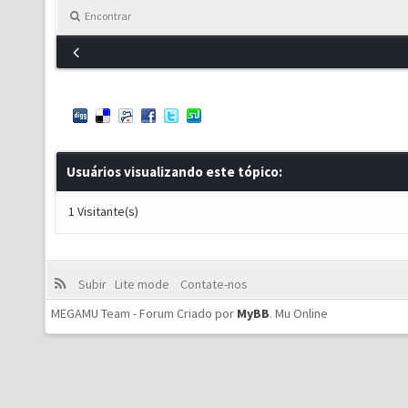
Encontrar
Usuários visualizando este tópico:
1 Visitante(s)
Subir
Lite mode
Contate-nos
MEGAMU Team - Forum Criado por
MyBB
.
Mu Online