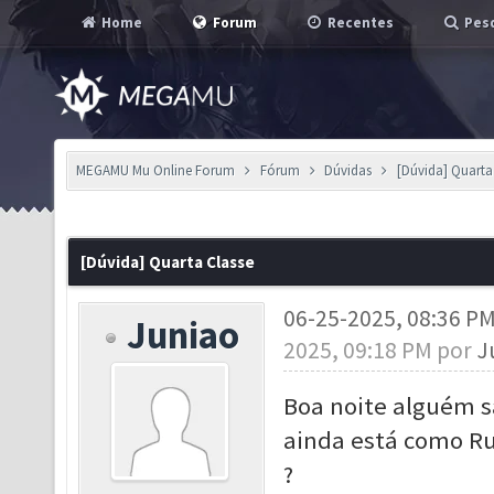
Home
Forum
Recentes
Pesq
MEGAMU Mu Online Forum
Fórum
Dúvidas
[Dúvida] Quarta
[Dúvida] Quarta Classe
06-25-2025, 08:36 P
Juniao
2025, 09:18 PM por
J
Boa noite alguém s
ainda está como Ru
?