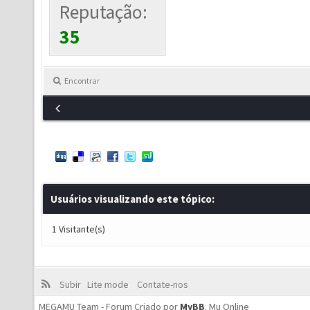
Reputação:
35
Encontrar
Usuários visualizando este tópico:
1 Visitante(s)
Subir
Lite mode
Contate-nos
MEGAMU Team - Forum Criado por
MyBB
.
Mu Online