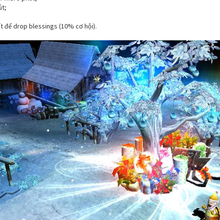
út;
 để drop blessings (10% cơ hội).