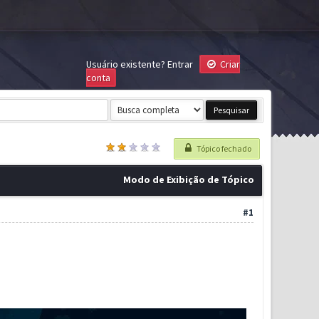
Usuário existente?
Entrar
Criar
conta
Tópico fechado
Modo de Exibição de Tópico
#1