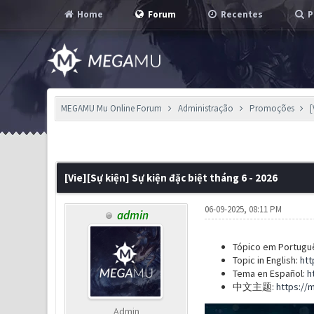
Home
Forum
Recentes
P
MEGAMU Mu Online Forum
Administração
Promoções
[
3 Voto(s) - 2.33 em Média
1
2
3
4
5
[Vie][Sự kiện] Sự kiện đặc biệt tháng 6 - 2026
06-09-2025, 08:11 PM
admin
Tópico em Portugu
Topic in English:
htt
Tema en Español:
h
中文主题:
https://
Admin