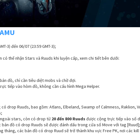
GAMU
GMT-3) đến 06/07 (23:59 GMT-3);
n có thể nhận Stars và Ruuds khi luyện cấp, xem chi tiết bên dưới:
bản đồ, chỉ cần tiêu diệt mobs và chờ đợi.
trực tiếp vào hòm đồ, không cần cấu hình Mega Helper.
 có drop Ruuds, bao gồm: Atlans, Elbeland, Swamp of Calmness, Raklion, Vu
;
 ngoài stars, còn có drop từ
20 đến 800 Ruuds
được cộng trực tiếp vào số d
ác bản đồ có drop Ruuds sẽ được đánh dấu trong cửa sổ Move với tag [Ruud]
ng tháng, các bản đồ có drop Ruud sẽ trở thành khu vực Free PK, nơi các kill 