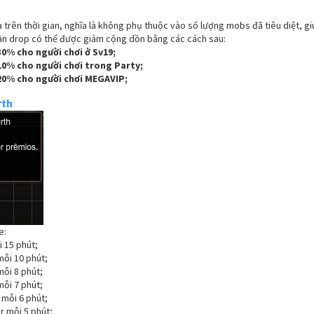
 trên thời gian, nghĩa là không phụ thuộc vào số lượng mobs đã tiêu diệt, g
lần drop có thể được giảm cộng dồn bằng các cách sau:
0% cho người chơi ở Sv19;
0% cho người chơi trong Party;
20% cho người chơi MEGAVIP;
rth
e:
i 15 phút;
mỗi 10 phút;
mỗi 8 phút;
mỗi 7 phút;
 mỗi 6 phút;
r mỗi 5 phút;