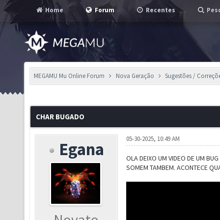
Home
Forum
Recentes
Pesq
MEGAMU Mu Online Forum
Nova Geração
Sugestões / Correçõ
CHAR BUGADO
05-30-2025, 10:49 AM
Egana
OLA DEIXO UM VIDEO DE UM BUG
SOMEM TAMBEM. ACONTECE QUA
Novato