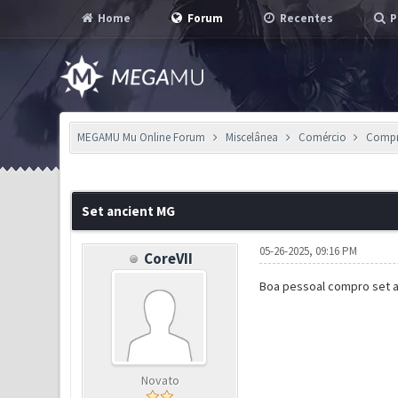
Home
Forum
Recentes
P
MEGAMU Mu Online Forum
Miscelânea
Comércio
Comp
0 Voto(s) - 0 em Média
1
2
3
4
5
Set ancient MG
05-26-2025, 09:16 PM
CoreVII
Boa pessoal compro set a
Novato