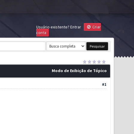
Usuário existente?
Entrar
Criar
conta
Modo de Exibição de Tópico
#1