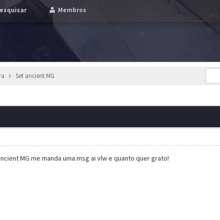
esquisar
Membros
ra
Set ancient MG
ncient MG me manda uma msg ai vlw e quanto quer grato!