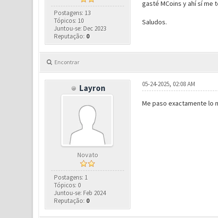
gasté MCoins y ahí sí me 
Postagens: 13
Tópicos: 10
Saludos.
Juntou-se: Dec 2023
Reputação:
0
Encontrar
05-24-2025, 02:08 AM
Layron
Me paso exactamente lo mi
Novato
Postagens: 1
Tópicos: 0
Juntou-se: Feb 2024
Reputação:
0