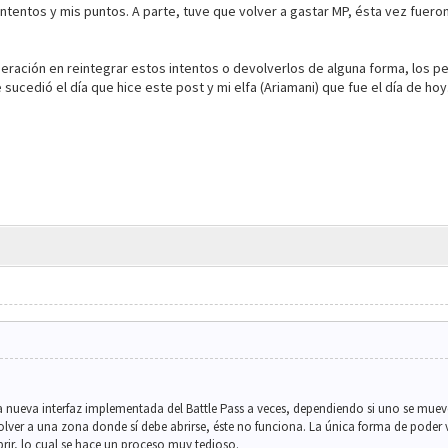
intentos y mis puntos. A parte, tuve que volver a gastar MP, ésta vez fuero
ración en reintegrar estos intentos o devolverlos de alguna forma, los 
sucedió el día que hice este post y mi elfa (Ariamani) que fue el día de hoy
a nueva interfaz implementada del Battle Pass a veces, dependiendo si uno se mue
olver a una zona donde sí debe abrirse, éste no funciona. La única forma de poder v
brir, lo cual se hace un proceso muy tedioso.