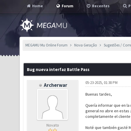
Home
Forum
Recentes
P
MEGAMU Mu Online Forum
Nova Geração
Sugestões / Corr
0 Voto(s) - 0 em Média
1
2
3
4
5
Bug nueva interfaz Battle Pass
05-23-2025, 01:38 PM
Archerwar
Buenas tardes,
Quería informar que en la
general no abre en estas z
completamente el cliente 
Novato
Noté que también gasté MP