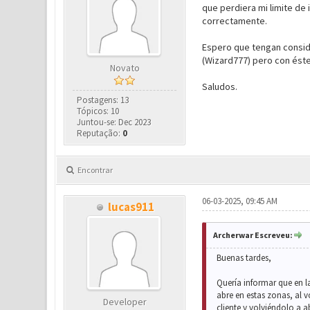
que perdiera mi limite de 
correctamente.
Espero que tengan conside
(Wizard777) pero con éste 
Novato
Saludos.
Postagens: 13
Tópicos: 10
Juntou-se: Dec 2023
Reputação:
0
Encontrar
06-03-2025, 09:45 AM
lucas911
Archerwar Escreveu:
Buenas tardes,
Quería informar que en l
abre en estas zonas, al v
Developer
cliente y volviéndolo a a