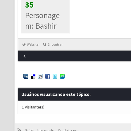
35
Personage
m: Bashir
Website
Encontrar
Usuários visualizando este tópico:
1 Visitante(s)
Subir
Lite mode
Contate-nos