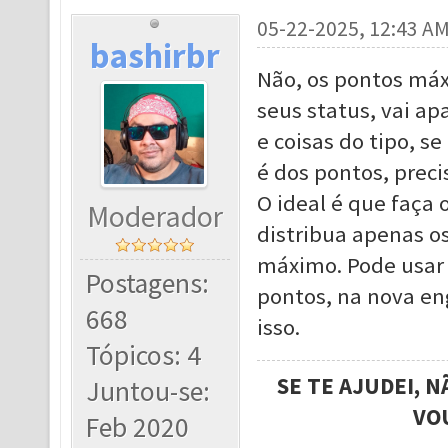
05-22-2025, 12:43 A
bashirbr
Não, os pontos máx
seus status, vai ap
e coisas do tipo, s
é dos pontos, precis
O ideal é que faça 
Moderador
distribua apenas o
máximo. Pode usar 
Postagens:
pontos, na nova e
668
isso.
Tópicos: 4
SE TE AJUDEI, 
Juntou-se:
VO
Feb 2020