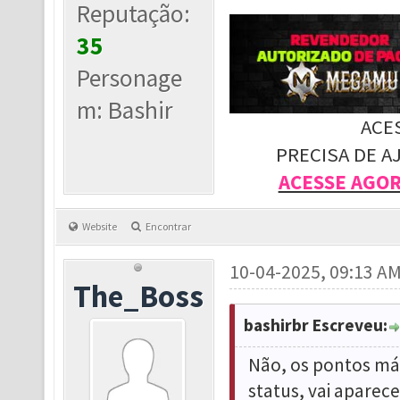
Reputação:
35
Personage
m: Bashir
ACE
PRECISA DE A
ACESSE AGO
Website
Encontrar
10-04-2025, 09:13 A
The_Boss
bashirbr Escreveu:
Não, os pontos máx
status, vai aparece