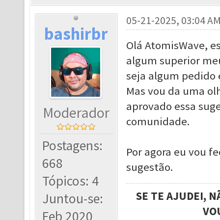
05-21-2025, 03:04 A
bashirbr
Olá AtomisWave, es
algum superior meu
seja algum pedido 
Mas vou da uma olh
aprovado essa suges
Moderador
comunidade.
Postagens:
Por agora eu vou fe
668
sugestão.
Tópicos: 4
SE TE AJUDEI, 
Juntou-se:
VO
Feb 2020