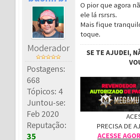
O pior que agora 
ele lá rsrsrs.
Mais fique tranquil
toque.
Moderador
SE TE AJUDEI, 
VO
Postagens:
668
Tópicos: 4
Juntou-se:
Feb 2020
ACE
Reputação:
PRECISA DE A
35
ACESSE AGO