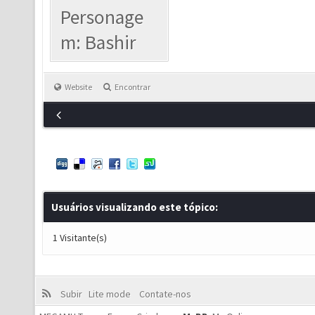
Personage
m: Bashir
Website
Encontrar
Usuários visualizando este tópico:
1 Visitante(s)
Subir
Lite mode
Contate-nos