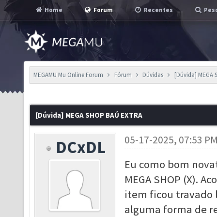
Home
Forum
Recentes
Pesq
MEGAMU Mu Online Forum
Fórum
Dúvidas
[Dúvida] MEGA
[Dúvida] MEGA SHOP BAÚ EXTRA
05-17-2025, 07:53 P
DCxDL
Eu como bom novato,
MEGA SHOP (X). Aco
item ficou travado 
alguma forma de reti