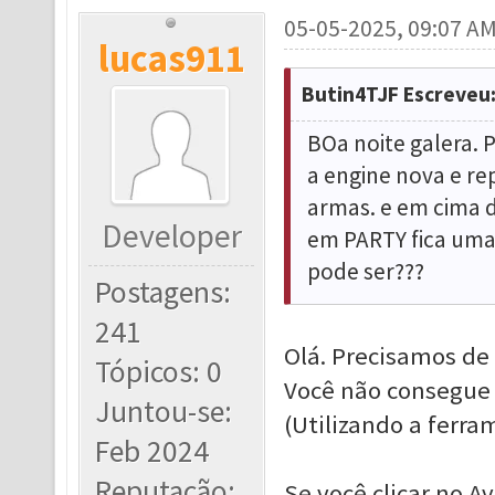
05-05-2025, 09:07 A
lucas911
Butin4TJF Escreveu
BOa noite galera. 
a engine nova e re
armas. e em cima d
Developer
em PARTY fica uma 
pode ser???
Postagens:
241
Olá. Precisamos de
Tópicos: 0
Você não consegue 
Juntou-se:
(Utilizando a ferra
Feb 2024
Reputação:
Se você clicar no A