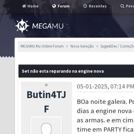
Home
Forum
Recentes
Pesq
MEGAMU Mu Online Forum
Nova Geração
Sugestões / Correçõ
Set não esta reparando na engine nova
05-01-2025, 07:14 P
Butin4TJ
BOa noite galera. 
F
dias a engine nova
as armas. e em cima
time em PARTY fica