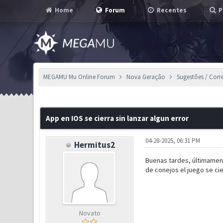
Home
Forum
Recentes
P
MEGAMU Mu Online Forum
Nova Geração
Sugestões / Corr
0 Voto(s) - 0 em Média
1
2
3
4
5
App en IOS se cierra sin lanzar algun error
04-28-2025, 06:31 PM
Hermitus2
Buenas tardes, últimament
de conejos el juego se ci
Novato