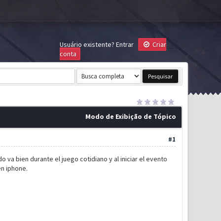
Usuário existente?
Entrar
Criar
conta
Modo de Exibição de Tópico
#1
va bien durante el juego cotidiano y al iniciar el evento
en iphone.