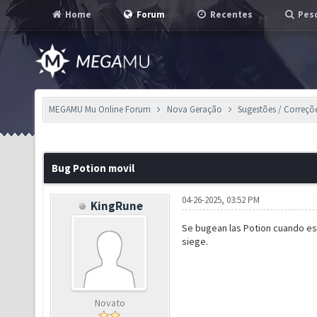
Home
Forum
Recentes
Pesq
MEGAMU Mu Online Forum
Nova Geração
Sugestões / Correçõ
Bug Potion movil
04-26-2025, 03:52 PM
KingRune
Se bugean las Potion cuando es
siege.
Novato