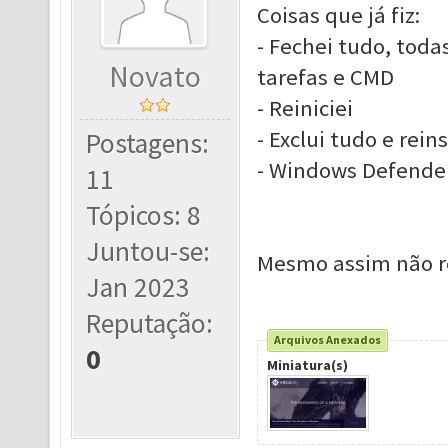
Coisas que já fiz:
- Fechei tudo, toda
Novato
tarefas e CMD
- Reiniciei
- Exclui tudo e reins
Postagens:
- Windows Defender
11
Tópicos: 8
Juntou-se:
Mesmo assim não r
Jan 2023
Reputação:
Arquivos Anexados
0
Miniatura(s)