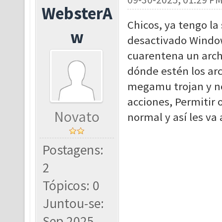
WebsterA
Chicos, ya tengo la
w
desactivado Windo
cuarentena un arch
dónde estén los arc
megamu trojan y no
acciones, Permitir o
Novato
normal y así les va 
Postagens:
2
Tópicos: 0
Juntou-se:
Sep 2025