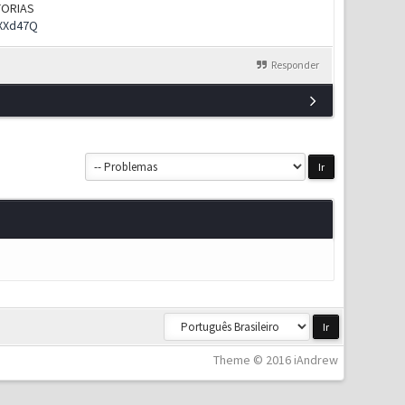
UTORIAS
rXXd47Q
Responder
Theme © 2016 iAndrew