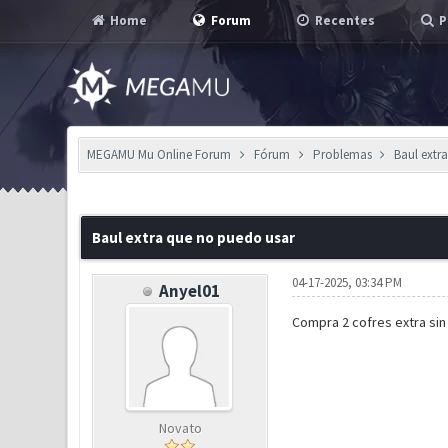
Home
Forum
Recentes
P
MEGAMU Mu Online Forum
Fórum
Problemas
Baul extr
0 Voto(s) - 0 em Média
1
2
3
4
5
Baul extra que no puedo usar
04-17-2025, 03:34 PM
Anyel01
Compra 2 cofres extra sin
Novato