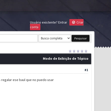
Usuário existente?
Entrar
Criar
conta
Modo de Exibição de Tópico
#1
s regalar ese baul que no puedo usar