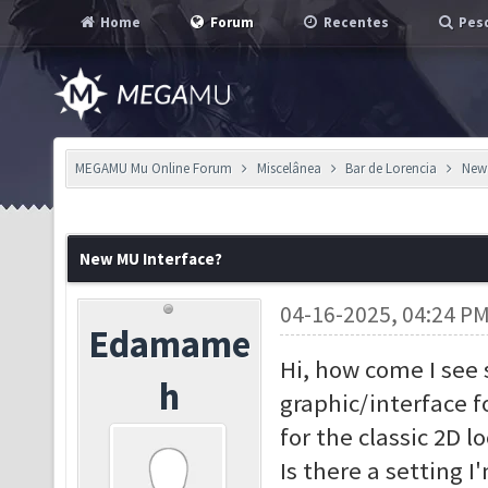
Home
Forum
Recentes
Pesq
MEGAMU Mu Online Forum
Miscelânea
Bar de Lorencia
New 
New MU Interface?
04-16-2025, 04:24 P
Edamame
Hi, how come I see
h
graphic/interface f
for the classic 2D l
Is there a setting I