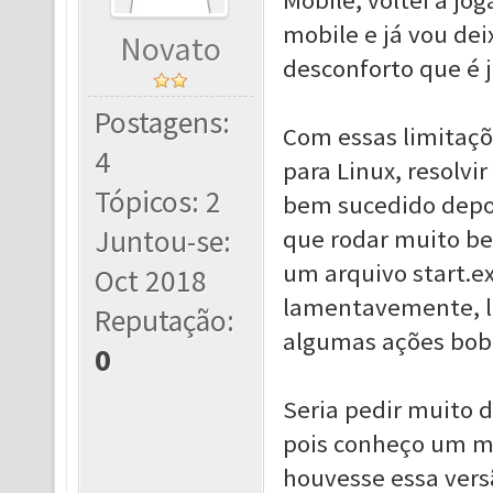
Mobile, voltei a jo
mobile e já vou de
Novato
desconforto que é j
Postagens:
Com essas limitaçõ
4
para Linux, resolvir
Tópicos: 2
bem sucedido depois
Juntou-se:
que rodar muito be
um arquivo start.e
Oct 2018
lamentavemente, l
Reputação:
algumas ações boba
0
Seria pedir muito 
pois conheço um mo
houvesse essa vers