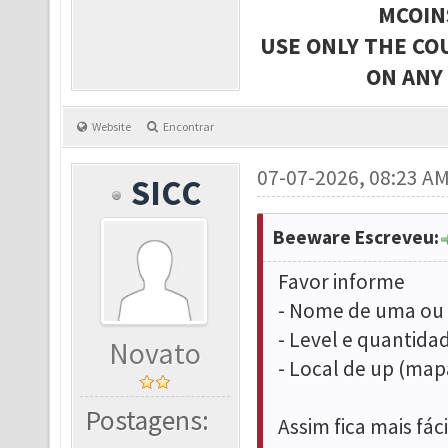
MCOIN
USE ONLY THE CO
ON ANY
Website
Encontrar
07-07-2026, 08:23 A
SICC
Beeware Escreveu:
Favor informe
- Nome de uma ou 
- Level e quantida
Novato
- Local de up (ma
Postagens:
Assim fica mais fá