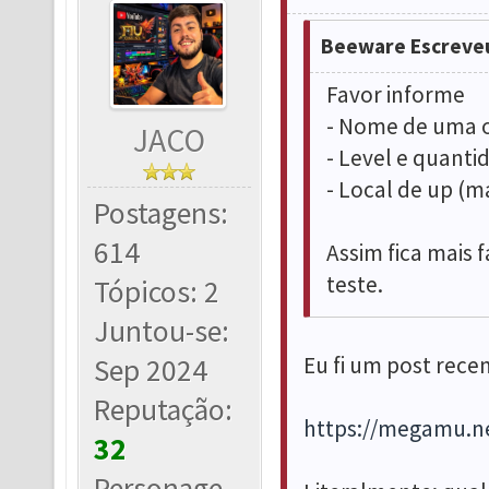
Beeware Escreve
Favor informe
- Nome de uma o
JACO
- Level e quant
- Local de up (
Postagens:
614
Assim fica mais
teste.
Tópicos: 2
Juntou-se:
Eu fi um post rec
Sep 2024
Reputação:
https://megamu.n
32
Personage