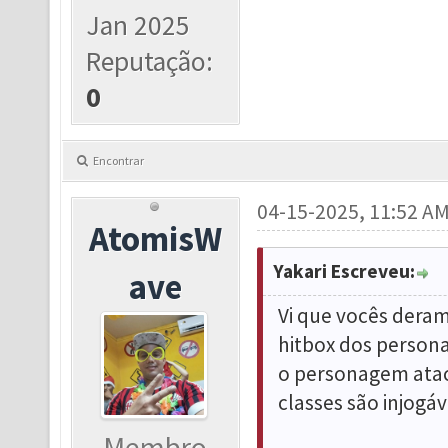
Jan 2025
Reputação:
0
Encontrar
04-15-2025, 11:52 A
AtomisW
Yakari Escreveu:
ave
Vi que vocês dera
hitbox dos perso
o personagem ataca
classes são injogáv
Membro