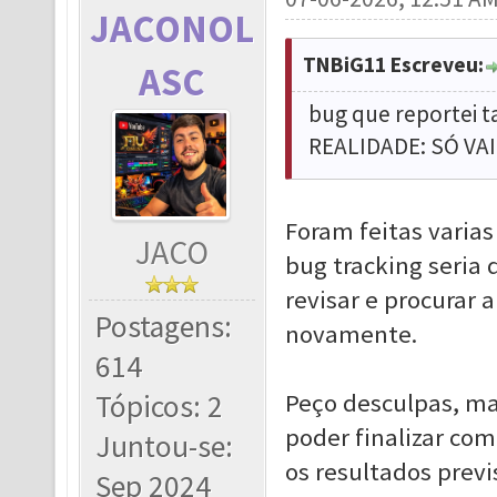
JACONOL
TNBiG11 Escreveu:
ASC
bug que reportei 
REALIDADE: SÓ VA
Foram feitas varias
JACO
bug tracking seria
revisar e procurar
Postagens:
novamente.
614
Tópicos: 2
Peço desculpas, ma
poder finalizar c
Juntou-se:
os resultados previs
Sep 2024