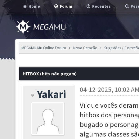
Home
Forum
Recentes
Pesq
MEGAMU Mu Online Forum
Nova Geração
Sugestões / Correçõ
HITBOX (hits não pegam)
04-12-2025, 10:02 A
Yakari
Vi que vocês deram
hitbox dos person
bugado o personage
algumas classes são