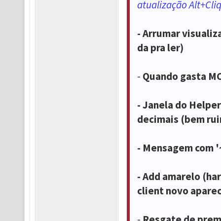
atualização Alt+Cli
- Arrumar visuali
da pra ler)
-
Quando gasta MC 
- Janela do Helpe
decimais (bem rui
- Mensagem com '~
- Add amarelo (har
client novo apare
-
Resgate de premi