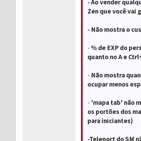
- Ao vender qualq
Zen que você vai 
- Não mostra o cu
-
% de EXP do pers
quanto no A e Ctrl
-
Não mostra quand
ocupar menos esp
-
'mapa tab' não m
os portões dos ma
para iniciantes)
-Teleport do SM nã