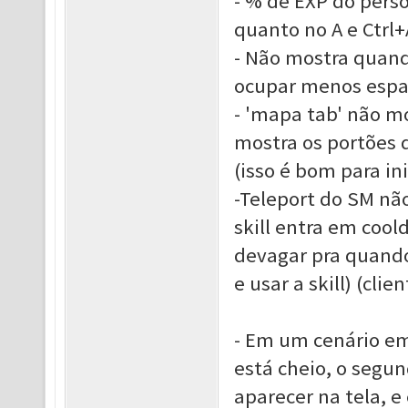
- % de EXP do pers
quanto no A e Ctrl+
- Não mostra quand
ocupar menos espa
- 'mapa tab' não m
mostra os portões 
(isso é bom para in
-Teleport do SM não
skill entra em coo
devagar pra quando
e usar a skill) (cl
- Em um cenário em
está cheio, o segun
aparecer na tela, e