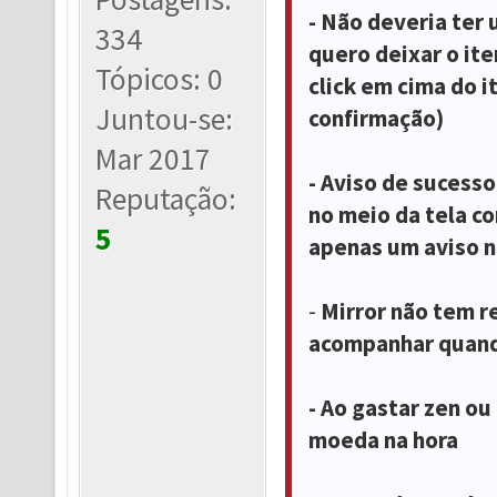
- Não deveria ter 
334
quero deixar o ite
Tópicos: 0
click em cima do i
Juntou-se:
confirmação)
Mar 2017
- Aviso de sucess
Reputação:
no meio da tela co
5
apenas um aviso n
-
Mirror não tem re
acompanhar quando
- Ao gastar zen ou
moeda na hora