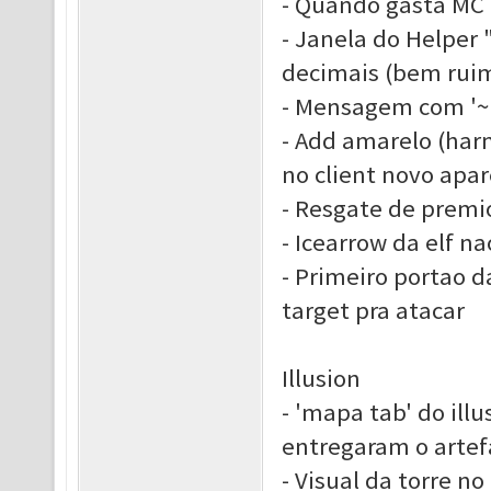
- Quando gasta MC 
- Janela do Helper
decimais (bem rui
- Mensagem com '~'
- Add amarelo (harm
no client novo apar
- Resgate de premi
- Icearrow da elf n
- Primeiro portao d
target pra atacar
Illusion
- 'mapa tab' do ill
entregaram o artef
- Visual da torre n