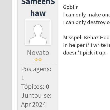
SameenS
Goblin
haw
I can only make one
I can only destroy o
Misspell Kenaz Hood
In helper if I write 
Novato
doesn't pick it up.
Postagens:
1
Tópicos: 0
Juntou-se:
Apr 2024