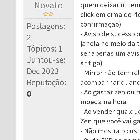
Novato
quero deixar o item
click em cima do it
confirmação)
Postagens:
- Aviso de sucesso
2
janela no meio da t
Tópicos: 1
ser apenas um avis
Juntou-se:
antigo)
Dec 2023
- Mirror não tem re
Reputação:
acompanhar quando
- Ao gastar zen ou 
0
moeda na hora
- Ao vender qualqu
Zen que você vai g
- Não mostra o cus