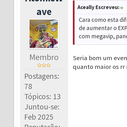
Aceally Escreveu:
ave
Cara como esta dif
de aumentar o EXP 
com megavip, panda
Membro
Seria bom um event
quanto maior os rr m
Postagens:
78
Tópicos: 13
Juntou-se:
Feb 2025