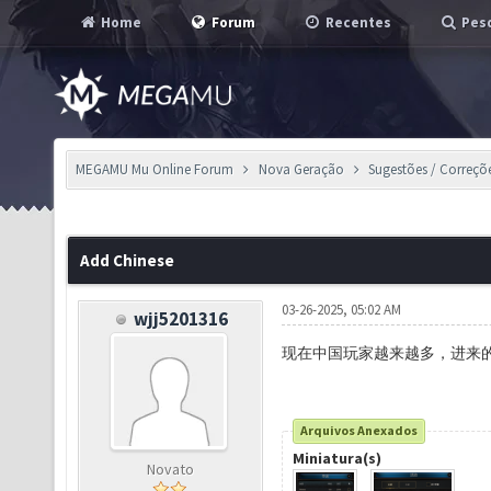
Home
Forum
Recentes
Pesq
MEGAMU Mu Online Forum
Nova Geração
Sugestões / Correçõ
Add Chinese
03-26-2025, 05:02 AM
wjj5201316
现在中国玩家越来越多，进来的
Arquivos Anexados
Miniatura(s)
Novato