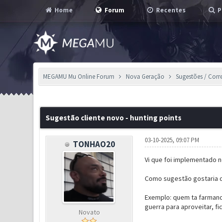
Home
Forum
Recentes
P
MEGAMU Mu Online Forum
Nova Geração
Sugestões / Corr
0 Voto(s) - 0 em Média
1
2
3
4
5
Sugestão cliente novo - hunting points
03-10-2025, 09:07 PM
TONHAO20
Vi que foi implementado n
Como sugestão gostaria d
Exemplo: quem ta farmando
guerra para aproveitar, f
Novato