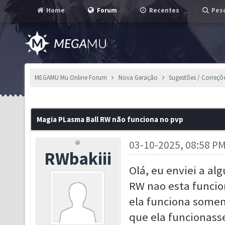
Home
Forum
Recentes
Pesq
MEGAMU Mu Online Forum
Nova Geração
Sugestões / Correçõ
Magia PLasma Ball RW não funciona no pvp
03-10-2025, 08:58 P
RWbakiii
Olá, eu enviei a al
RW nao esta funcio
ela funciona somen
que ela funcionass