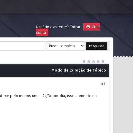
Usuário existente?
Entrar
Criar
conta
Modo de Exibição de Tópico
#1
ntece pelo menos umas 2x/3x por dia, isso somente no