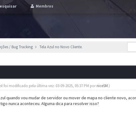
esquisar
Membros
eções / Bug Tracking
Tela Azul no Novo Cliente.
st foi modificado pela última vez: 03-09-2025, 05:37 PM por
niceSM
.)
azul quando vou mudar de servidor ou mover de mapa no cliente novo, aco
antigo nunca aconteceu. Alguma dica para resolver isso?