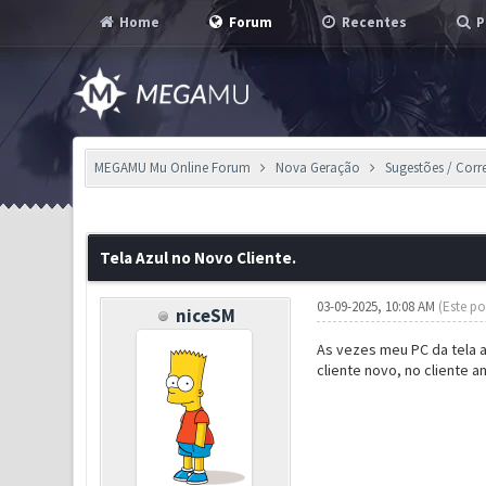
Home
Forum
Recentes
P
MEGAMU Mu Online Forum
Nova Geração
Sugestões / Corr
0 Voto(s) - 0 em Média
1
2
3
4
5
Tela Azul no Novo Cliente.
03-09-2025, 10:08 AM
(Este po
niceSM
As vezes meu PC da tela 
cliente novo, no cliente 