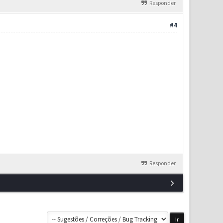
Responder
#4
Responder