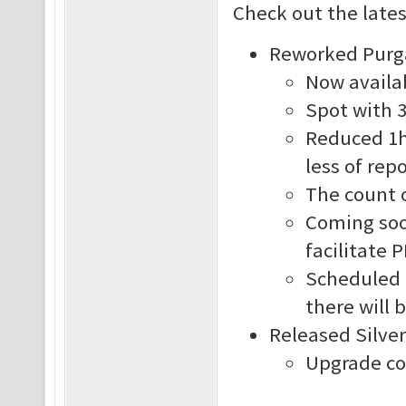
Check out the late
Reworked Purg
Now availab
Spot with 
Reduced 1h 
less of rep
The count o
Coming soo
facilitate 
Scheduled u
there will 
Released Silve
Upgrade co