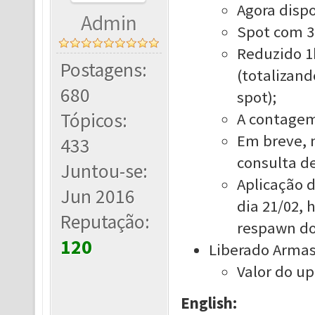
Agora dispo
Admin
Spot com 3
Reduzido 1
Postagens:
(totalizan
680
spot);
Tópicos:
A contagem
Em breve, n
433
consulta de
Juntou-se:
Aplicação 
Jun 2016
dia 21/02, 
Reputação:
respawn do
120
Liberado Armas 
Valor do up
English: