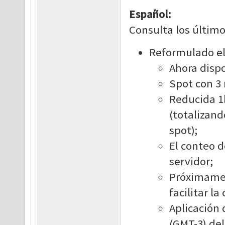
Español:
Consulta los último
Reformulado el
Ahora dispo
Spot con 3
Reducida 1
(totalizan
spot);
El conteo d
servidor;
Próximamen
facilitar la
Aplicación 
(GMT-3) del