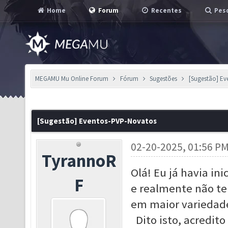
Home
Forum
Recentes
Pesq
MEGAMU Mu Online Forum
Fórum
Sugestões
[Sugestão] E
[Sugestão] Eventos-PVP-Novatos
02-20-2025, 01:56 P
TyrannoR
Olá! Eu já havia ini
F
e realmente não te
em maior variedad
Dito isto, acredit