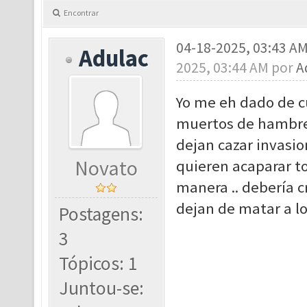
Encontrar
04-18-2025, 03:43 A
Adulac
2025, 03:44 AM por
A
Yo me eh dado de c
muertos de hambre 
dejan cazar invasio
Novato
quieren acaparar to
manera .. debería c
dejan de matar a lo
Postagens:
3
Tópicos: 1
Juntou-se: