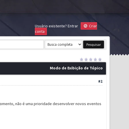
Usuário existente?
Entrar
Criar
conta
Modo de Exibição de Tópico
#2
momento, não é uma prioridade desenvolver novos eventos