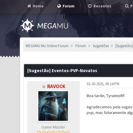
Home
Forum
Recentes
P
MEGAMU Mu Online Forum
Fórum
Sugestões
[Sugestão
0 Voto(s) - 0 em Média
1
2
3
4
5
[Sugestão] Eventos-PVP-Novatos
02-20-2025, 05:14 PM
RAVOCK
Boa tarde, TyrannoRF.
Agradecemos pela sugestã
pvp, mas futuramente alg
Game Master