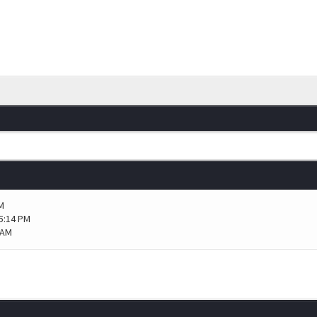
M
05:14 PM
 AM