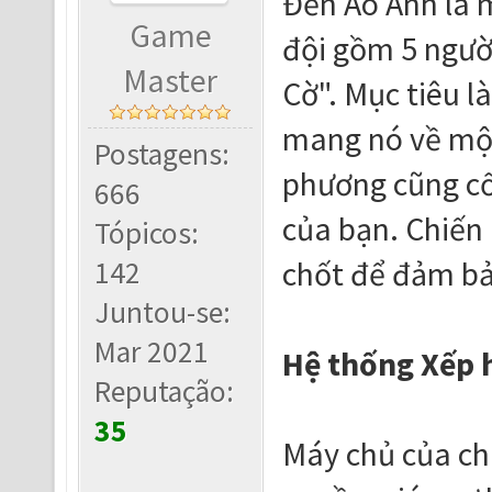
Đền Ảo Ảnh là m
Game
đội gồm 5 ngườ
Master
Cờ". Mục tiêu l
mang nó về một 
Postagens:
phương cũng cố 
666
của bạn. Chiến 
Tópicos:
142
chốt để đảm bả
Juntou-se:
Mar 2021
Hệ thống Xếp 
Reputação:
35
Máy chủ của ch