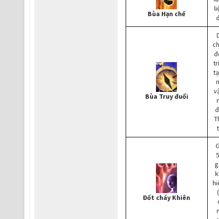
l
Bùa Hạn chế
đ
c
đ
tr
tạ
v
Bùa Truy đuổi
đ
T
g
k
hi
Đốt cháy Khiên