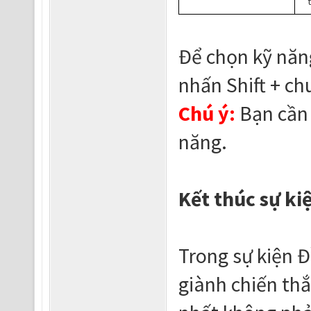
t
Để chọn kỹ năng
nhấn Shift + ch
Chú ý:
Bạn cần 
năng.
Kết thúc sự ki
Trong sự kiện Đ
giành chiến th