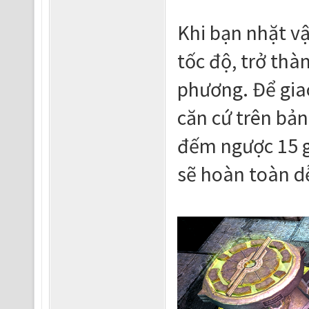
Khi bạn nhặt v
tốc độ, trở thà
phương. Để gia
căn cứ trên bả
đếm ngược 15 gi
sẽ hoàn toàn dễ