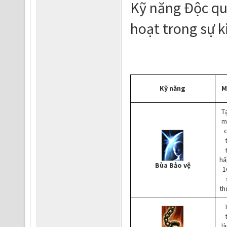
Kỹ năng Độc qu
hoạt trong sự k
Kỹ năng
M
T
m
hấ
Bùa Bảo vệ
1
th
l