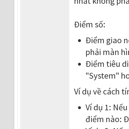
nhất không phả
Điểm số:
Điểm giao n
phải màn hì
Điểm tiêu di
"System" ho
Ví dụ về cách t
Ví dụ 1: Nếu
điểm nào: Đ