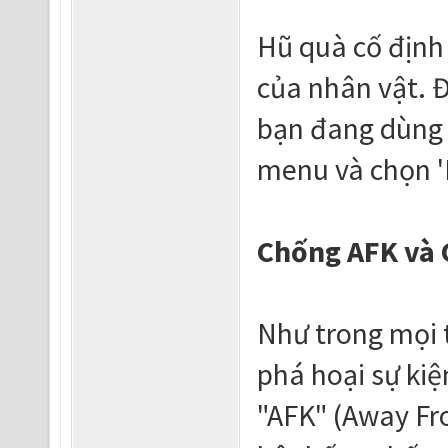
Hũ quà cố định 
của nhân vật. Đ
bạn đang dùng 
menu và chọn '
Chống AFK và 
Như trong mọi t
phá hoại sự kiệ
"AFK" (Away Fr