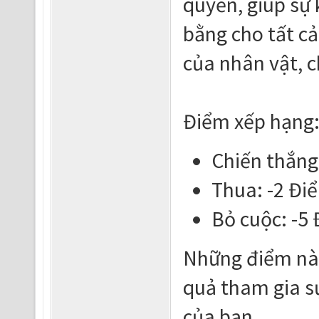
quyền, giúp sự 
bằng cho tất c
của nhân vật, c
Điểm xếp hạng
Chiến thắng
Thua: -2 Đi
Bỏ cuộc: -5
Những điểm này
quả tham gia s
của bạn.