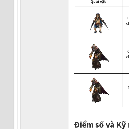
Quái vật
C
c
C
c
Điểm số và Kỹ