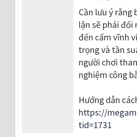
Cần lưu ý rằng 
lận sẽ phải đối
đến cấm vĩnh v
trọng và tần su
người chơi tham 
nghiệm công bằ
Hướng dẫn cách
https://megam
tid=1731