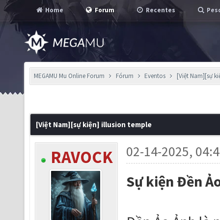
Home
Forum
Recentes
Pesq
MEGAMU Mu Online Forum
Fórum
Eventos
[Việt Nam][sự ki
[Việt Nam][sự kiện] illusion temple
02-14-2025, 04:
RAVOCK
Sự kiện Đền Ả