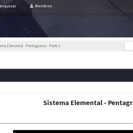
esquisar
Membros
stema Elemental - Pentagrama - Parte 1
Sistema Elemental - Pentag
________________________________________________________________