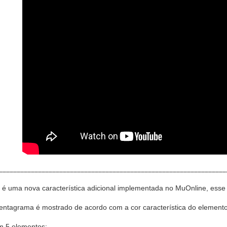
________________________________________________________________
é uma nova característica adicional implementada no MuOnline, esse 
entagrama é mostrado de acordo com a cor característica do element
m 5 elementos: