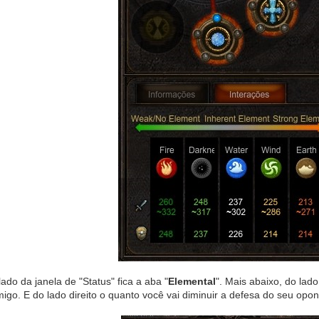
ado da janela de "Status" fica a aba "
Elemental
". Mais abaixo, do la
igo. E do lado direito o quanto você vai diminuir a defesa do seu opon