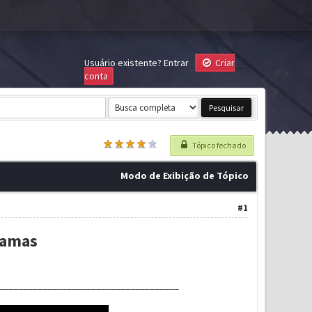
Usuário existente?
Entrar
Criar
conta
Tópico fechado
Modo de Exibição de Tópico
#1
ramas
_____________________________________