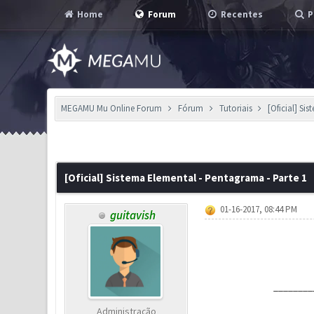
Home
Forum
Recentes
P
MEGAMU Mu Online Forum
Fórum
Tutoriais
[Oficial] Si
21 Voto(s) - 3.81 em Média
1
2
3
4
5
[Oficial] Sistema Elemental - Pentagrama - Parte 1
01-16-2017, 08:44 PM
guitavish
________
Administração