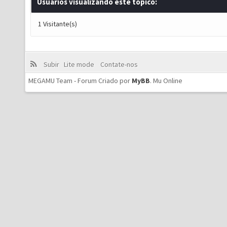
Usuários visualizando este tópico:
1 Visitante(s)
Subir
Lite mode
Contate-nos
MEGAMU Team - Forum Criado por
MyBB
.
Mu Online