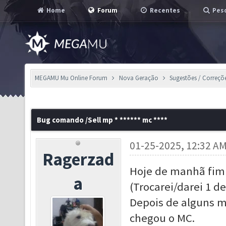
Home
Forum
Recentes
Pesq
MEGAMU Mu Online Forum
Nova Geração
Sugestões / Correçõ
Bug comando /Sell mp * ****** mc ****
01-25-2025, 12:32 A
Ragerzad
Hoje de manhã fim
a
(Trocarei/darei 1 d
Depois de alguns m
chegou o MC.