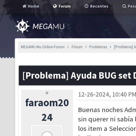
Home
Forum
Recentes
Pesq
MEGAMU Mu Online Forum
Fórum
Problemas
[Problema] A
[Problema] Ayuda BUG set 
12-26-2024, 10:40 P
faraom20
Buenas noches Admi
24
sin querer ni sabía
los item a Seleccio