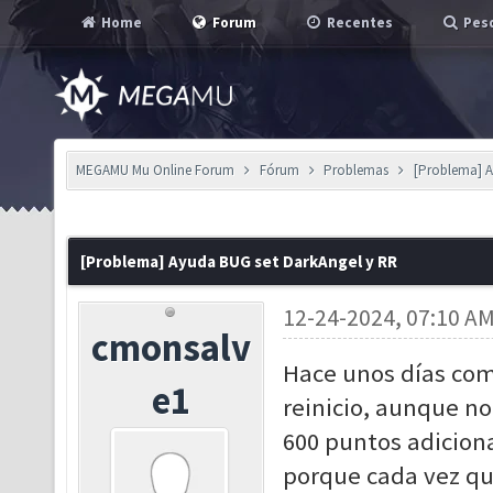
Home
Forum
Recentes
Pesq
MEGAMU Mu Online Forum
Fórum
Problemas
[Problema] A
[Problema] Ayuda BUG set DarkAngel y RR
12-24-2024, 07:10 A
cmonsalv
Hace unos días com
e1
reinicio, aunque n
600 puntos adiciona
porque cada vez que