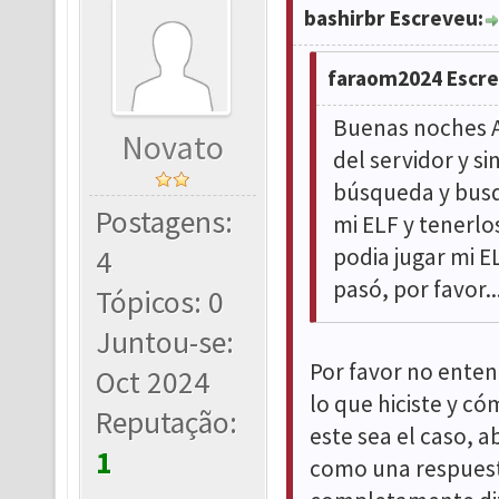
bashirbr Escreveu:
faraom2024 Escre
Buenas noches A
Novato
del servidor y s
búsqueda y busq
Postagens:
mi ELF y tenerlo
podia jugar mi E
4
pasó, por favor..
Tópicos: 0
Juntou-se:
Por favor no enten
Oct 2024
lo que hiciste y có
Reputação:
este sea el caso, a
1
como una respuest