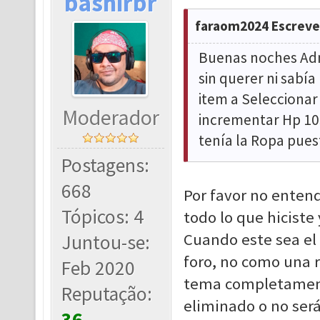
bashirbr
faraom2024 Escreve
Buenas noches Admi
sin querer ni sabía
item a Seleccionar 
Moderador
incrementar Hp 105
tenía la Ropa pues
Postagens:
668
Por favor no enten
Tópicos: 4
todo lo que hiciste 
Cuando este sea el 
Juntou-se:
foro, no como una 
Feb 2020
tema completamente
Reputação:
eliminado o no ser
36