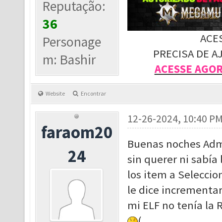
Reputação:
36
ACE
Personage
PRECISA DE A
m: Bashir
ACESSE AGO
Website
Encontrar
12-26-2024, 10:40 P
faraom20
Buenas noches Admi
24
sin querer ni sabía
los item a Seleccio
le dice incrementar
mi ELF no tenía la 
(