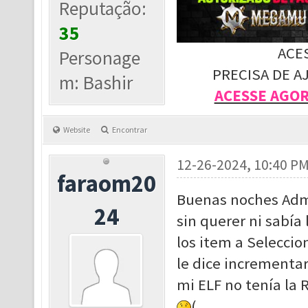
Reputação:
35
ACE
Personage
PRECISA DE A
m: Bashir
ACESSE AGO
Website
Encontrar
12-26-2024, 10:40 P
faraom20
Buenas noches Admi
24
sin querer ni sabía
los item a Seleccio
le dice incrementar
mi ELF no tenía la 
(