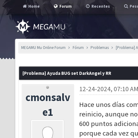
Home
Forum
Recentes
Pesq
MEGAMU Mu Online Forum
Fórum
Problemas
[Problema] A
[Problema] Ayuda BUG set DarkAngel y RR
12-24-2024, 07:10 A
cmonsalv
Hace unos días com
e1
reinicio, aunque n
600 puntos adiciona
porque cada vez que