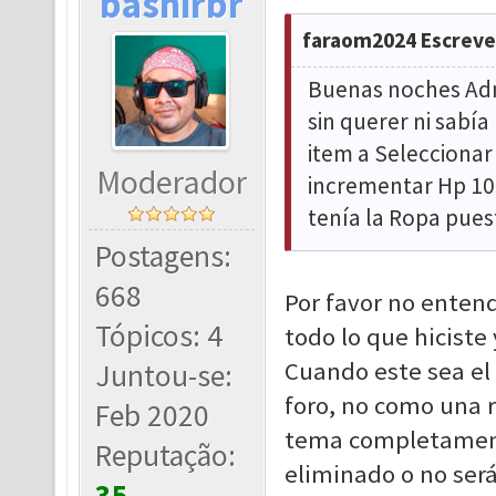
bashirbr
faraom2024 Escreve
Buenas noches Admi
sin querer ni sabía
item a Seleccionar 
Moderador
incrementar Hp 105
tenía la Ropa pues
Postagens:
668
Por favor no enten
Tópicos: 4
todo lo que hiciste 
Cuando este sea el 
Juntou-se:
foro, no como una 
Feb 2020
tema completamente
Reputação:
eliminado o no ser
35