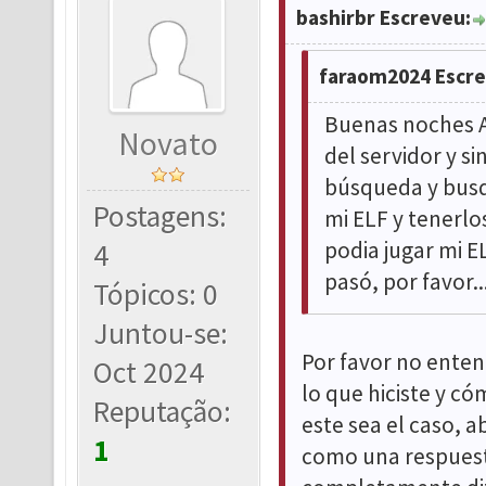
bashirbr Escreveu:
faraom2024 Escre
Buenas noches A
Novato
del servidor y s
búsqueda y busq
Postagens:
mi ELF y tenerlo
podia jugar mi E
4
pasó, por favor..
Tópicos: 0
Juntou-se:
Por favor no enten
Oct 2024
lo que hiciste y có
Reputação:
este sea el caso, a
1
como una respuest