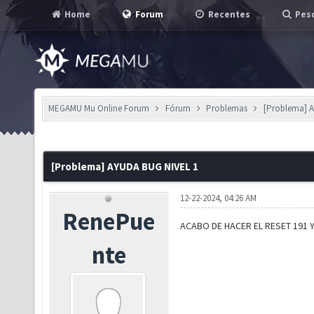
Home
Forum
Recentes
Pesq
MEGAMU Mu Online Forum
Fórum
Problemas
[Problema] 
[Problema] AYUDA BUG NIVEL 1
12-22-2024, 04:26 AM
RenePue
ACABO DE HACER EL RESET 191 
nte