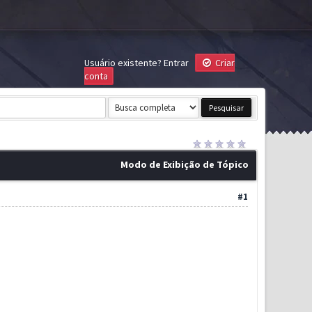
Usuário existente?
Entrar
Criar
conta
Modo de Exibição de Tópico
#1