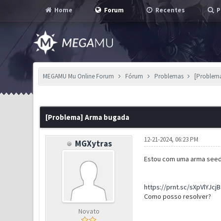
Home
Forum
Recentes
P
MEGAMU Mu Online Forum
Fórum
Problemas
[Problem
0 Voto(s) - 0 em Média
1
2
3
4
5
[Problema] Arma bugada
12-21-2024, 06:23 PM
MGXytras
Estou com uma arma seed 
https://prnt.sc/sXpVlYJcj
Como posso resolver?
Novato