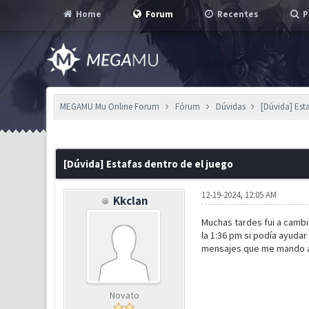
Home
Forum
Recentes
P
MEGAMU Mu Online Forum
Fórum
Dúvidas
[Dúvida] Est
0 Voto(s) - 0 em Média
1
2
3
4
5
[Dúvida] Estafas dentro de el juego
12-19-2024, 12:05 AM
Kkclan
Muchas tardes fui a cambi
la 1:36 pm si podía ayudar
mensajes que me mando a 
Novato