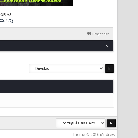
UTORIAS
rXXd47Q
Responder
Theme © 2016 iAndrew